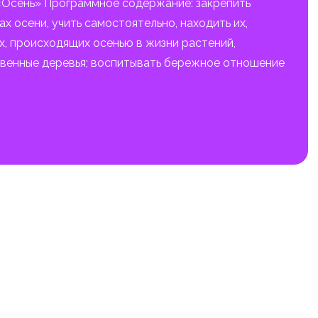
 «Осень» Программное содержание: закрепить
х осени, учить самостоятельно, находить их,
х, происходящих осенью в жизни растений,
твенные деревья; воспитывать бережное отношение