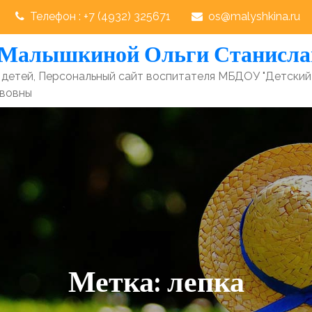
Телефон : +7 (4932) 325671
os@malyshkina.ru
 Малышкиной Ольги Станисл
детей, Персональный сайт воспитателя МБДОУ "Детский
авовны
Метка:
лепка