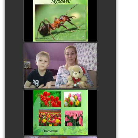
Занятие с дошкольниками
watch video
Витаминки для Мишки.
Лепка.
watch video
Первые весенние цветы.
Занятие для дошкольников
watch video