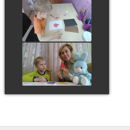
Аппликация "Вечный огонь"
watch video
watch video