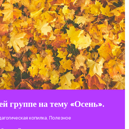
ей группе на тему «Осень».
агогическая копилка
,
Полезное