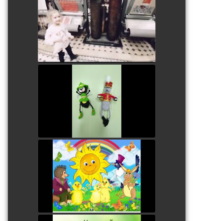
Юные инженерики. Ева
watch video
В гостях у мухи - цокотухи
watch video
У солнышка в гостях
watch video