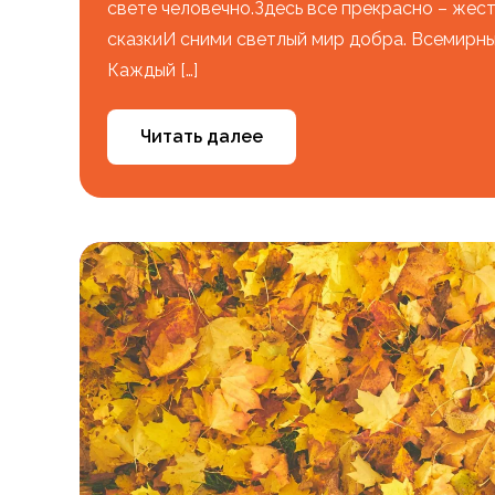
свете человечно.Здесь все прекрасно – жест
сказкиИ сними светлый мир добра. Всемирны
Каждый […]
Читать далее