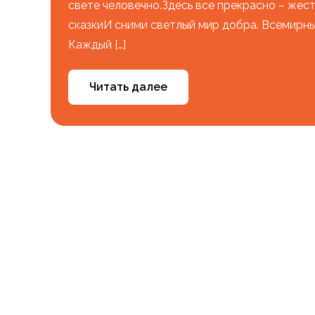
свете человечно.Здесь все прекрасно – жест
сказкиИ сними светлый мир добра. Всемирны
Каждый […]
Читать далее