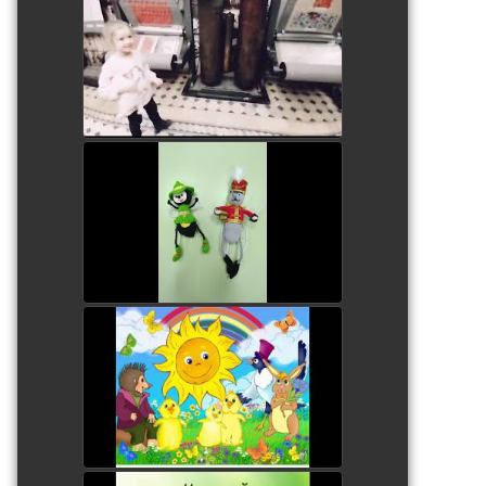
Юные инженерики. Ева
watch video
В гостях у мухи - цокотухи
watch video
У солнышка в гостях
watch video