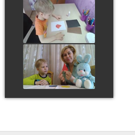
Аппликация "Вечный огонь"
watch video
watch video