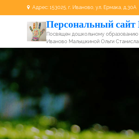
Перейти
Адрес: 153025, г. Иваново, ул. Ермака, д.30А
к
Персональный сайт
содержимому
Посвящен дошкольному образованию 
Иваново Малышкиной Ольги Станисл