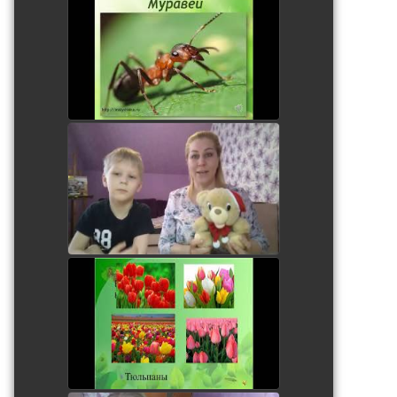
Занятие с дошкольниками
watch video
Витаминки для Мишки.
Лепка.
watch video
Первые весенние цветы.
Занятие для дошкольников
watch video