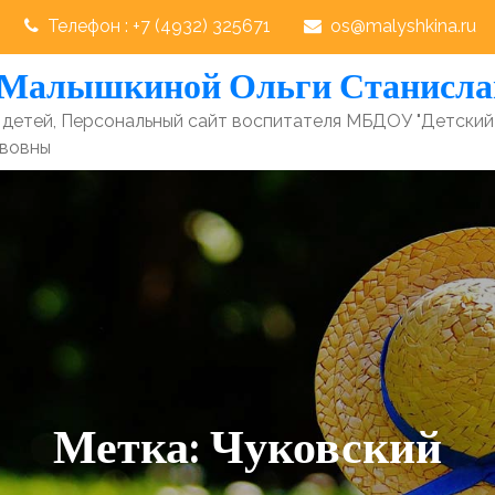
Телефон : +7 (4932) 325671
os@malyshkina.ru
 Малышкиной Ольги Станисл
детей, Персональный сайт воспитателя МБДОУ "Детский
авовны
Метка:
Чуковский