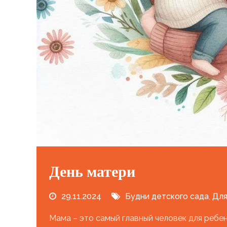
День матери
29.11.2024
Будни детского сада
,
Для
Мама – это самый главный человек для ребен