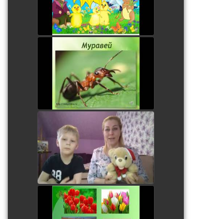
Занятие с дошкольниками
watch video
Витаминки для Мишки.
Лепка.
watch video
Первые весенние цветы.
Занятие для дошкольников