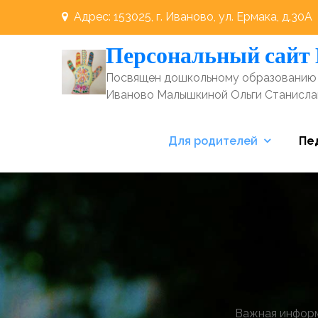
Перейти
Адрес: 153025, г. Иваново, ул. Ермака, д.30А
к
Персональный сайт
содержимому
Посвящен дошкольному образованию 
Иваново Малышкиной Ольги Станисл
Для родителей
Пе
Важная информ