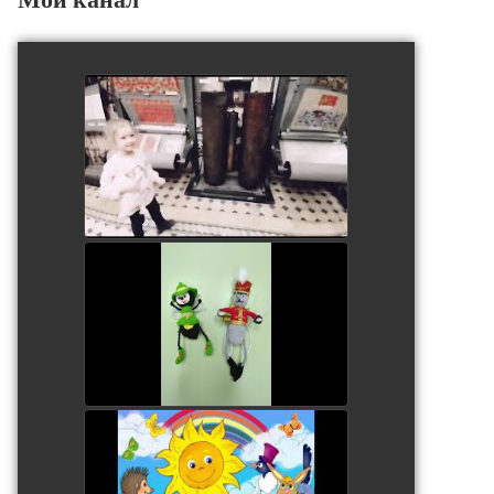
Юные инженерики. Ева
watch video
В гостях у мухи - цокотухи
watch video
У солнышка в гостях
watch video