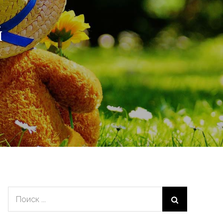
й
Поиск: