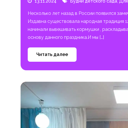
13.11.2024
Будни детского сада
,
Для
Несколько лет назад в России появился заме
Издавна существовала народная традиция 12
начинали вывешивать кормушки , раскладыват
основу данного праздника.И мы […]
Читать далее