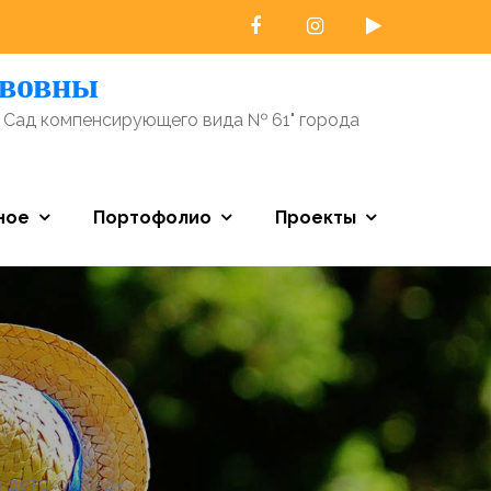
авовны
 Сад компенсирующего вида № 61" города
ное
Портофолио
Проекты
 детском саду.