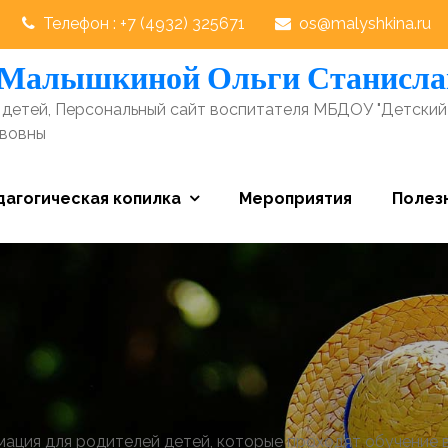
Телефон : +7 (4932) 325671
os@malyshkina.ru
 Малышкиной Ольги Станисл
детей, Персональный сайт воспитателя МБДОУ "Детский
авовны
дагогическая копилка
Мероприятия
Полез
ация для родителей детей, которые проходят обучение в