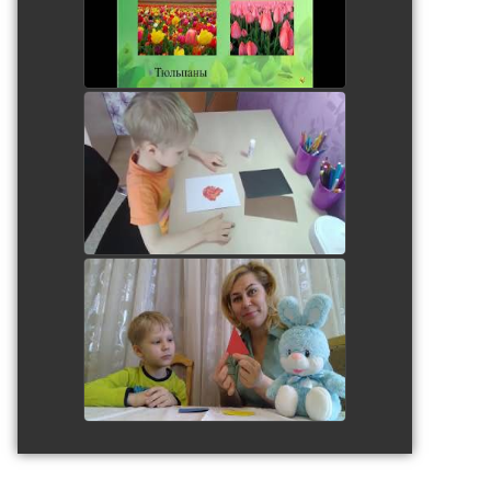
watch video
Аппликация "Вечный огонь"
watch video
watch video