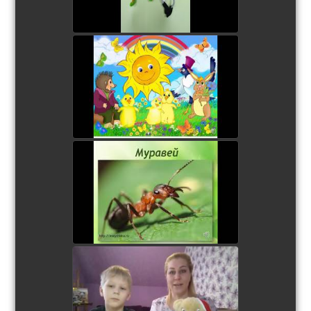
У солнышка в гостях
watch video
Занятие с дошкольниками
watch video
Витаминки для Мишки.
Лепка.
watch video