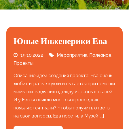
Юные Инженерики Ева
19.10.2022
Мероприятия
,
Полезное
,
Проекты
Описание идеи создания проекта: Ева очень
любит играть в куклы и пытается при помощи
мамы шить для них одежду из разных тканей.
И у Евы возникло много вопросов, как
появляются ткани? Чтобы получить ответы
на свои вопросы, Ева посетила Музей […]