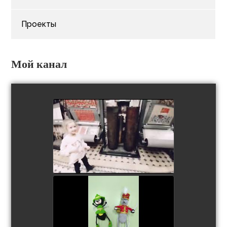
Проекты
Мой канал
Юные инженерики. Ева
watch video
В гостях у мухи - цокотухи
watch video