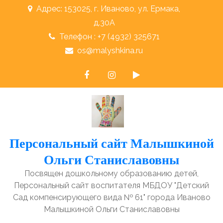
Перейти
Адрес: 153025, г. Иваново, ул. Ермака,
к
д.30А
содержимому
Телефон : +7 (4932) 325671
os@malyshkina.ru
Персональный сайт Малышкиной
Ольги Станиславовны
Посвящен дошкольному образованию детей,
Персональный сайт воспитателя МБДОУ "Детский
Сад компенсирующего вида № 61" города Иваново
Малышкиной Ольги Станиславовны