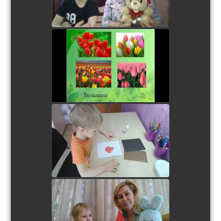
Первые весенние цветы.
Занятие для дошкольников
watch video
Аппликация "Вечный огонь"
watch video
watch video