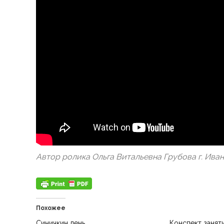
Автор ролика Ольга Витальевна Грубова г. Ива
Похожее
Синичкин день
Конспект занят