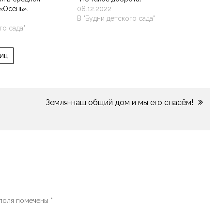
 «Осень».
08.12.2022
В "Будни детского сада"
го сада"
иц
Земля-наш общий дом и мы его спасём!
 поля помечены
*