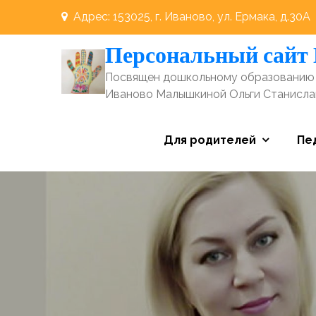
Перейти
Адрес: 153025, г. Иваново, ул. Ермака, д.30А
к
Персональный сайт
содержимому
Посвящен дошкольному образованию 
Иваново Малышкиной Ольги Станисл
Для родителей
Пе