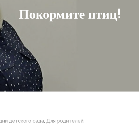
Покормите птиц!
дни детского сада
,
Для родителей
,
ите