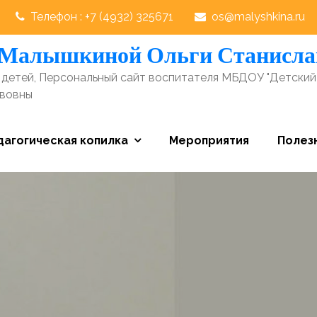
Телефон : +7 (4932) 325671
os@malyshkina.ru
 Малышкиной Ольги Станисл
детей, Персональный сайт воспитателя МБДОУ "Детский
авовны
дагогическая копилка
Мероприятия
Полез