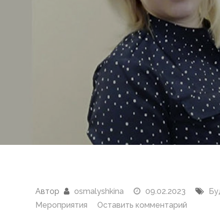
Автор
osmalyshkina
09.02.2023
Бу
к
Мероприятия
Оставить комментарий
Покорм