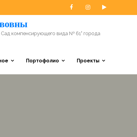
авовны
 Сад компенсирующего вида № 61" города
ное
Портофолио
Проекты