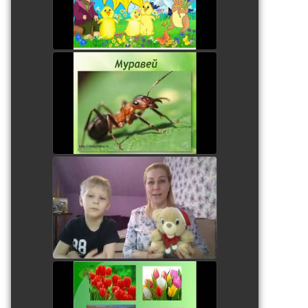
Занятие с дошкольниками
watch video
Витаминки для Мишки.
Лепка.
watch video
Первые весенние цветы.
Занятие для дошкольников