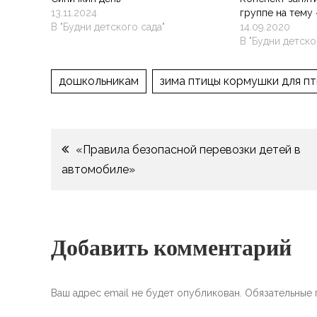
13.11.2024
группе на тему
В "Будни детского сада"
14.09.2020
В "Будни детско
дошкольникам
зима птицы кормушки для пт
Навигация
«Правила безопасной перевозки детей в
автомобиле»
по
записям
Добавить комментарий
Ваш адрес email не будет опубликован.
Обязательные