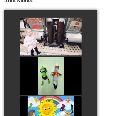
Юные инженерики. Ева
watch video
В гостях у мухи - цокотухи
watch video
У солнышка в гостях
watch video