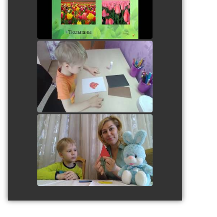
watch video
Аппликация "Вечный огонь"
watch video
watch video