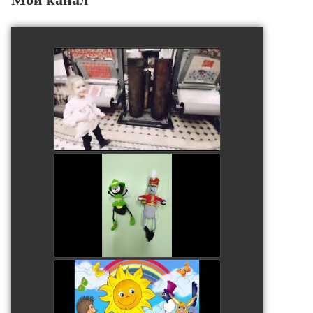
Юные инженерики. Ева
watch video
В гостях у мухи - цокотухи
watch video
У солнышка в гостях
watch video