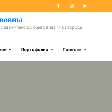
авовны
 Сад компенсирующего вида № 61" города
ное
Портофолио
Проекты