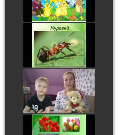
Занятие с дошкольниками
watch video
Витаминки для Мишки.
Лепка.
watch video
Первые весенние цветы.
Занятие для дошкольников