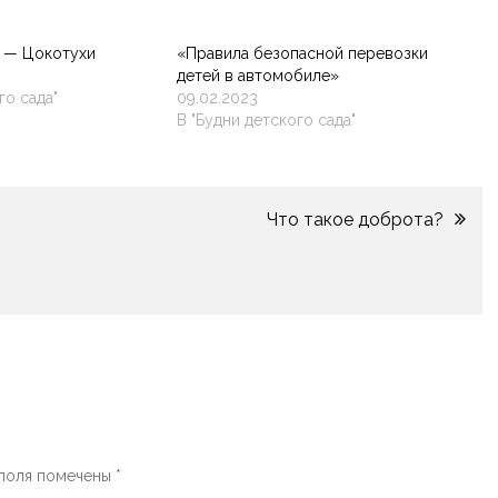
и — Цокотухи
«Правила безопасной перевозки
детей в автомобиле»
го сада"
09.02.2023
В "Будни детского сада"
Что такое доброта?
 поля помечены
*