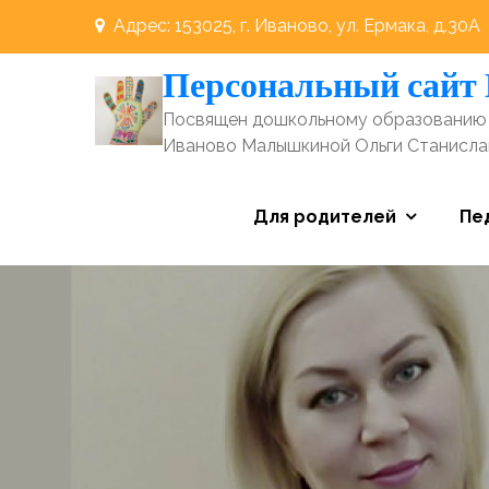
Перейти
Адрес: 153025, г. Иваново, ул. Ермака, д.30А
к
Персональный сайт
содержимому
Посвящен дошкольному образованию 
Иваново Малышкиной Ольги Станисл
Для родителей
Пе