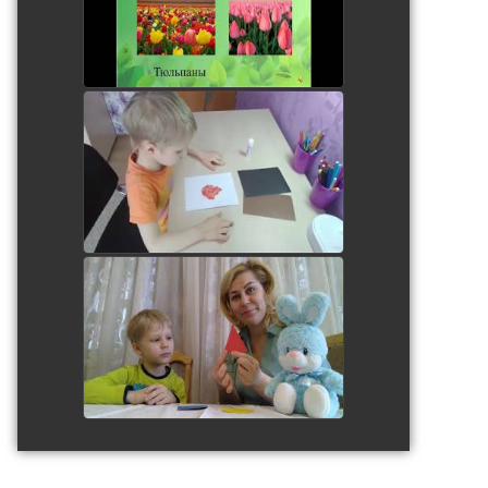
watch video
Аппликация "Вечный огонь"
watch video
watch video