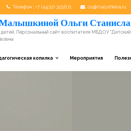
Телефон : +7 (4932) 325671
os@malyshkina.ru
 Малышкиной Ольги Станисл
детей, Персональный сайт воспитателя МБДОУ "Детский
авовны
дагогическая копилка
Мероприятия
Полез