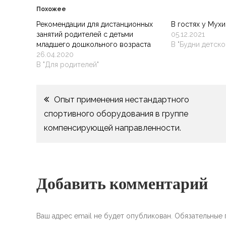
Похожее
Рекомендации для дистанционных
В гостях у Мух
занятий родителей с детьми
05.12.2021
младшего дошкольного возраста
В "Будни детско
26.04.2020
В "Для родителей"
Навигация
Опыт применения нестандартного
спортивного оборудования в группе
по
компенсирующей направленности.
записям
Добавить комментарий
Ваш адрес email не будет опубликован.
Обязательные