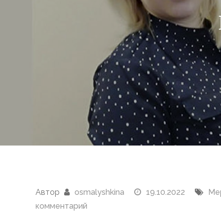
Автор
osmalyshkina
19.10.2022
Ме
к
комментарий
Юные